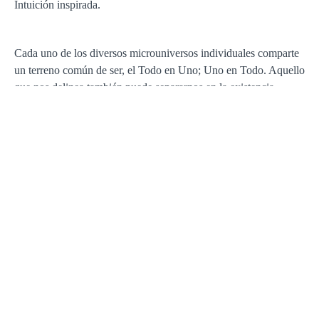
Intuición inspirada.
Cada uno de los diversos microuniversos individuales comparte
un terreno común de ser, el Todo en Uno; Uno en Todo. Aquello
que nos delinea también puede separarnos en la existencia
terrenal.
Lo que bloquea nuestra deseada armonía funcional de la
Humanidad Universal en parte son nuestros diversos calendarios
locales aislados que dan forma a los acontecimientos de sus
seguidores locales o aquellos dentro del paraguas territorial de la
influencia de cada calendario.
En un sentido alquímico, si un jardín fuera verdaderamente del
Edén, sería inclusivo, un amor por nuestras diferencias como
dones para compartir. Las Plantillas de Starhenge nos brindan